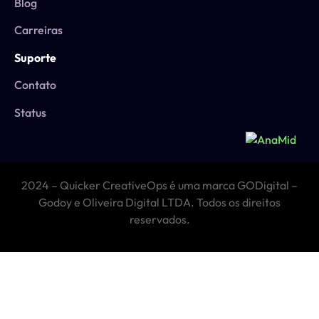
Blog
Carreiras
Suporte
Contato
Status
2024 – Quicker CreativeOps é uma marca GODigital –
Godoy e Oliveira Digital LTDA. Todos os direitos
reservados.